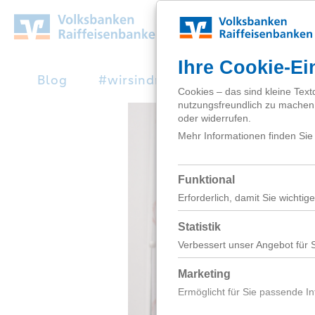
Zum
Hauptinhalt
springen
Blog
#wirsindnext
Studienabbruc