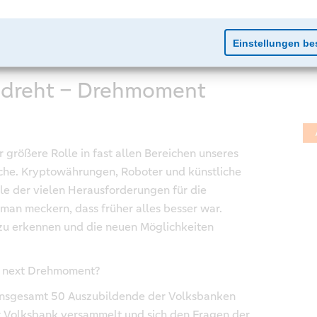
as dreht – Drehmoment
r größere Rolle in fast allen Bereichen unseres
nche. Kryptowährungen, Roboter und künstliche
iele der vielen Herausforderungen für die
man meckern, dass früher alles besser war.
e zu erkennen und die neuen Möglichkeiten
r next Drehmoment?
 insgesamt 50 Auszubildende der Volksbanken
 Volksbank versammelt und sich den Fragen der