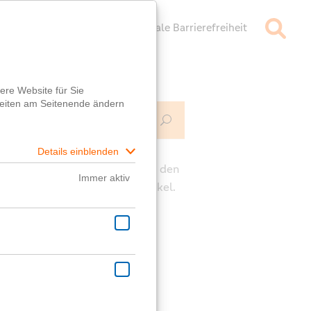
mpressum
Datenschutz
Digitale Barrierefreiheit
Mehr Infos
ch
e die Kommentarfunktion unter den
rägen für deine Fragen zum Artikel.
ast eine generelle Frage?
er
Fragebox
wird dir geholfen!