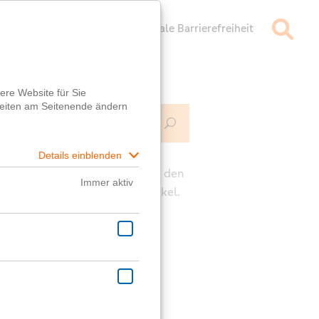
mpressum
Datenschutz
Digitale Barrierefreiheit
Mehr Infos
ch
e die Kommentarfunktion unter den
rägen für deine Fragen zum Artikel.
ast eine generelle Frage?
er
Fragebox
wird dir geholfen!