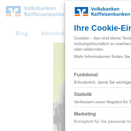
Zum
Hauptinhalt
springen
Blog
#wirsindnext
Studienabbruc