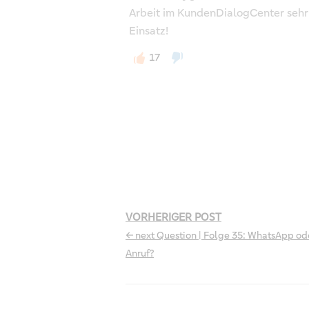
Arbeit im KundenDialogCenter sehr 
Einsatz!
17
VORHERIGER POST
← next Question | Folge 35: WhatsApp od
Anruf?