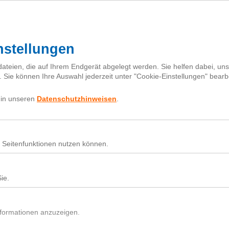
I
h
Fragebox
Über next
nextiquette
Sear
for:
Nutz
Beit
Du h
In d