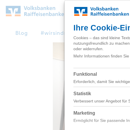
Zum
Hauptinhalt
springen
Blog
#wirsindnext
Studienabbruc