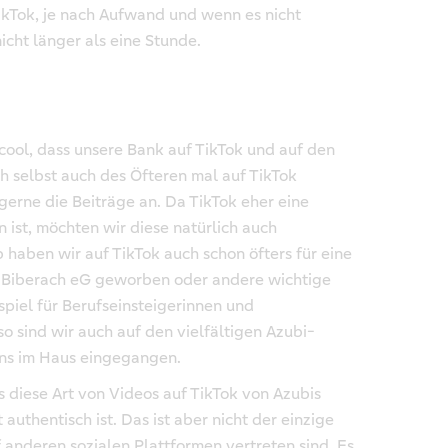
ikTok, je nach Aufwand und wenn es nicht
cht länger als eine Stunde.
cool, dass unsere Bank auf TikTok und auf den
ch selbst auch des Öfteren mal auf TikTok
gerne die Beiträge an. Da TikTok eher eine
n ist, möchten wir diese natürlich auch
haben wir auf TikTok auch schon öfters für eine
-Biberach eG geworben oder andere wichtige
piel für Berufseinsteigerinnen und
so sind wir auch auf den vielfältigen Azubi-
 uns im Haus eingegangen.
s diese Art von Videos auf TikTok von Azubis
authentisch ist. Das ist aber nicht der einzige
 anderen sozialen Plattformen vertreten sind. Es