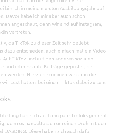
uffrau hat man die Möglichkeit viele
i bin ich in meinem ersten Ausbildungsjahr auf
n. Davor habe ich mir aber auch schon
rmen angeschaut, denn wir sind auf Instagram,
dIn vertreten.
tiv, da TikTok zu dieser Zeit sehr beliebt
s dazu entschieden, auch einfach mal ein Video
n. Auf TikTok und auf den anderen sozialen
ue und interessante Beiträge gepostet, bei
gen werden. Hierzu bekommen wir dann die
wir Lust hätten, bei einem TikTok dabei zu sein.
Toks
bteilung habe ich auch ein paar TikToks gedreht.
g, denn es handelte sich um einen Dreh mit dem
 DASDING. Diese haben sich auch dafür