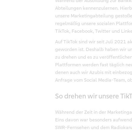
Während der Ausbildung zur Bankka
Abteilungen kennenzulernen. Hierbe
unsere Marketingabteilung gestoße
regelmäßig unsere sozialen Plattfo
TikTok, Facebook, Twitter und Linke
Auf TikTok sind wir seit Juli 2021 ak
geworden ist. Deshalb haben wir un
zu drehen und es zu veröffentliche
Plattformen werden fast täglich ne
denen auch wir Azubis mit einbezo
Anfrage vom Social Media-Team, ob 
So drehen wir unsere Tik
Während der Zeit in der Marketinga
Eins davon war besonders aufwendi
SWR-Fernsehen und dem Radiokanal