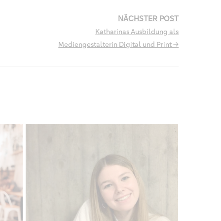
NÄCHSTER POST
Katharinas Ausbildung als
Mediengestalterin Digital und Print →