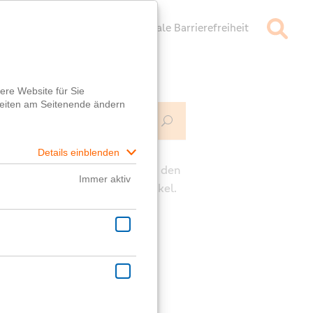
mpressum
Datenschutz
Digitale Barrierefreiheit
Mehr Infos
ch
e die Kommentarfunktion unter den
rägen für deine Fragen zum Artikel.
ast eine generelle Frage?
er
Fragebox
wird dir geholfen!