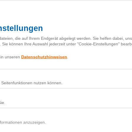
I
h
Fragebox
Über next
nextiquette
Sear
for:
Nutz
Beit
Du h
In d