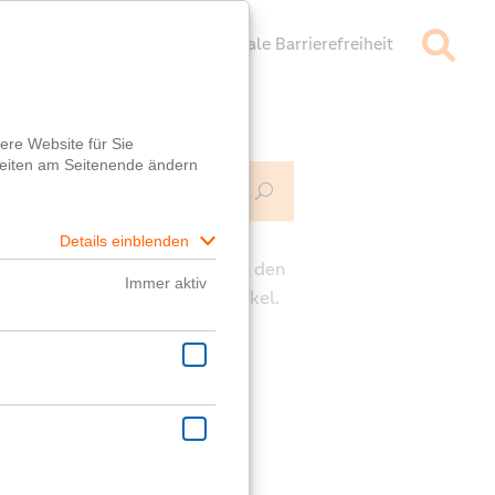
mpressum
Datenschutz
Digitale Barrierefreiheit
Mehr Infos
ch
e die Kommentarfunktion unter den
rägen für deine Fragen zum Artikel.
ast eine generelle Frage?
er
Fragebox
wird dir geholfen!