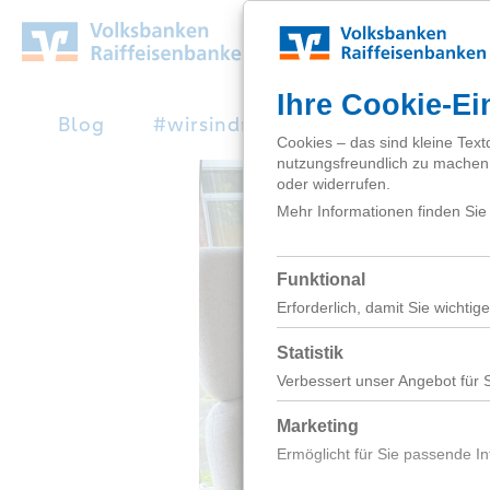
Zum
Hauptinhalt
springen
Blog
#wirsindnext
Studienabbruc