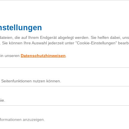
I
h
Fragebox
Über next
nextiquette
Sear
for:
Nutz
Beit
Du h
In d