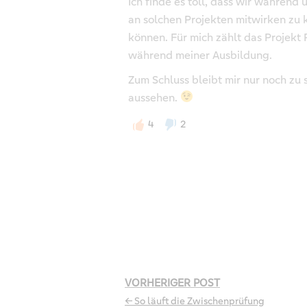
Ich finde es toll, dass wir währen
an solchen Projekten mitwirken zu 
können. Für mich zählt das Projekt
während meiner Ausbildung.
Zum Schluss bleibt mir nur noch zu
aussehen.
4
2
VORHERIGER POST
← So läuft die Zwischenprüfung