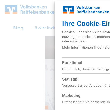
Zum
Hauptinhalt
springen
Blog
#wirsindnext
Studienabbruc