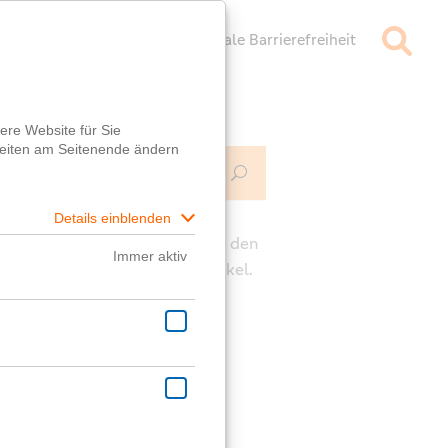
mpressum
Datenschutz
Digitale Barrierefreiheit
Mehr Infos
ch
e die Kommentarfunktion unter den
rägen für deine Fragen zum Artikel.
ast eine generelle Frage?
er
Fragebox
wird dir geholfen!