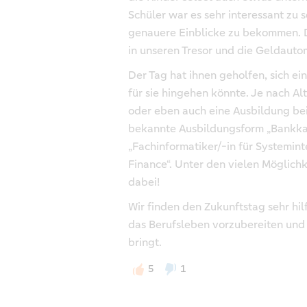
Schüler war es sehr interessant zu 
genauere Einblicke zu bekommen. Da
in unseren Tresor und die Geldaut
Der Tag hat ihnen geholfen, sich ei
für sie hingehen könnte. Je nach A
oder eben auch eine Ausbildung bei 
bekannte Ausbildungsform „Bankkau
„Fachinformatiker/-in für Systemin
Finance“. Unter den vielen Möglichke
dabei!
Wir finden den Zukunftstag sehr hi
das Berufsleben vorzubereiten und z
bringt.
5
1