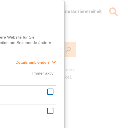
mpressum
Datenschutz
Digitale Barrierefreiheit
Mehr Infos
ch
e die Kommentarfunktion unter den
rägen für deine Fragen zum Artikel.
ast eine generelle Frage?
er
Fragebox
wird dir geholfen!