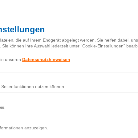
I
h
Fragebox
Über next
nextiquette
Sear
for:
Nutz
Beit
Du h
In d