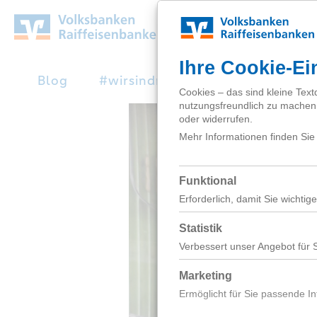
Zum
Hauptinhalt
springen
Blog
#wirsindnext
Studienabbruc