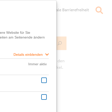
mpressum
Datenschutz
Digitale Barrierefreiheit
Mehr Infos
ch
e die Kommentarfunktion unter den
rägen für deine Fragen zum Artikel.
ast eine generelle Frage?
er
Fragebox
wird dir geholfen!