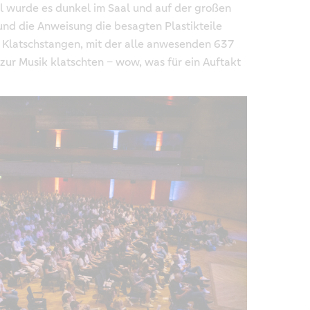
al wurde es dunkel im Saal und auf der großen
nd die Anweisung die besagten Plastikteile
ls Klatschstangen, mit der alle anwesenden 637
ur Musik klatschten – wow, was für ein Auftakt