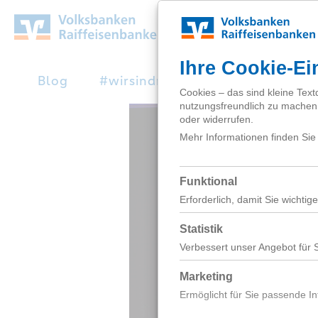
Zum
Hauptinhalt
springen
Blog
#wirsindnext
Studienabbruc