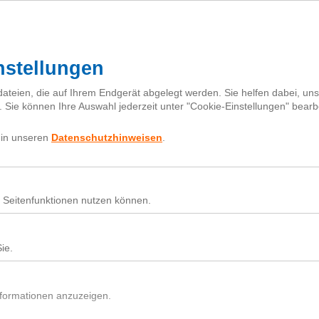
I
h
Fragebox
Über next
nextiquette
Sear
for:
Nutz
Beit
Du h
In d