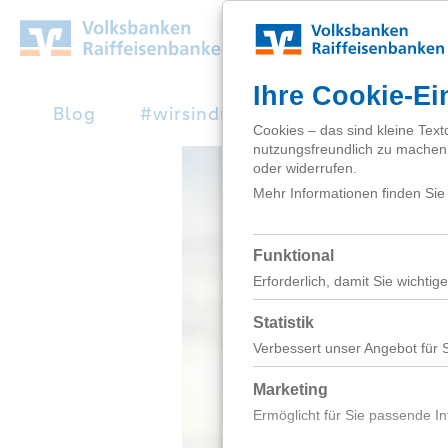
Zum
Hauptinhalt
springen
Blog
#wirsindnext
Studienabbruc