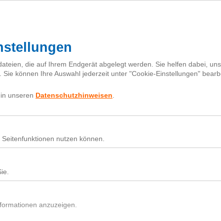
I
h
Fragebox
Über next
nextiquette
Sear
for:
Nutz
Beit
Du h
In d