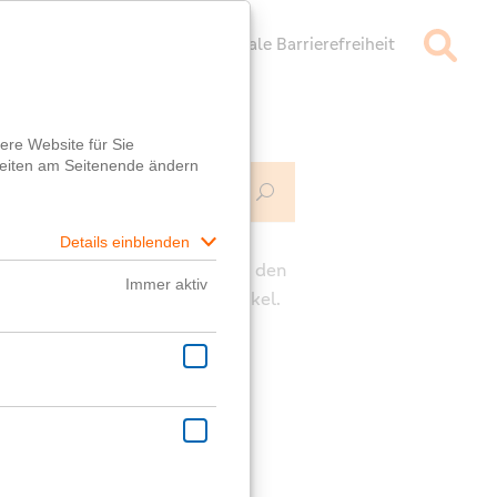
mpressum
Datenschutz
Digitale Barrierefreiheit
Mehr Infos
ch
e die Kommentarfunktion unter den
rägen für deine Fragen zum Artikel.
ast eine generelle Frage?
er
Fragebox
wird dir geholfen!