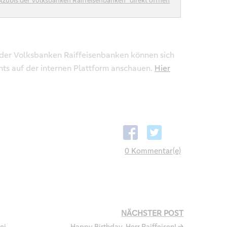
Azubis der Volksbanken Raiffeisenbanken“ direkt öffnen
 der Volksbanken Raiffeisenbanken können sich
ts auf der internen Plattform anschauen.
Hier
0 Kommentar(e)
NÄCHSTER POST
ei
Happy Birthday, Herr Raiffeisen! →