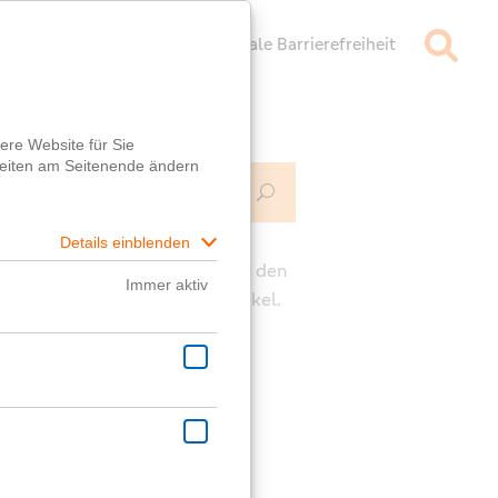
mpressum
Datenschutz
Digitale Barrierefreiheit
Mehr Infos
ch
e die Kommentarfunktion unter den
rägen für deine Fragen zum Artikel.
ast eine generelle Frage?
er
Fragebox
wird dir geholfen!