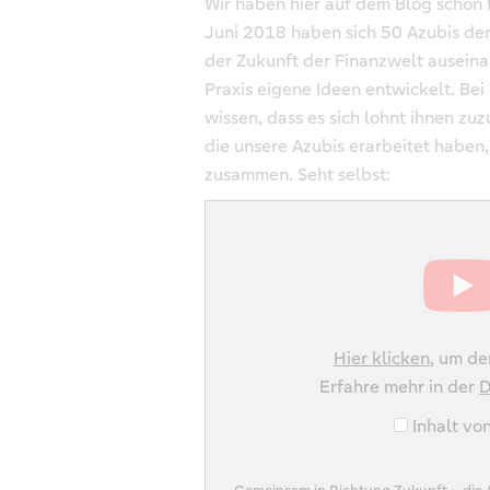
Wir haben hier auf dem Blog schon 
Juni 2018 haben sich 50 Azubis de
der Zukunft der Finanzwelt auseina
Praxis eigene Ideen entwickelt. Bei 
wissen, dass es sich lohnt ihnen zu
die unsere Azubis erarbeitet haben, 
zusammen. Seht selbst:
„Gemeinsam
in
Richtung
Zukunft
–
die
Hier klicken
, um de
Azubis
Erfahre mehr in der
D
der
Inhalt vo
Volksbanken
Raiffeisenbanken“