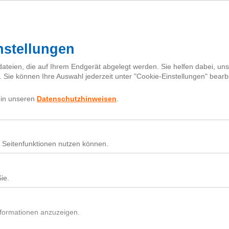
I
h
Fragebox
Über next
nextiquette
Sear
for:
Nutz
Beit
Du h
In d