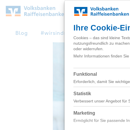
Zum
Hauptinhalt
springen
Blog
#wirsindnext
Studienabbruc