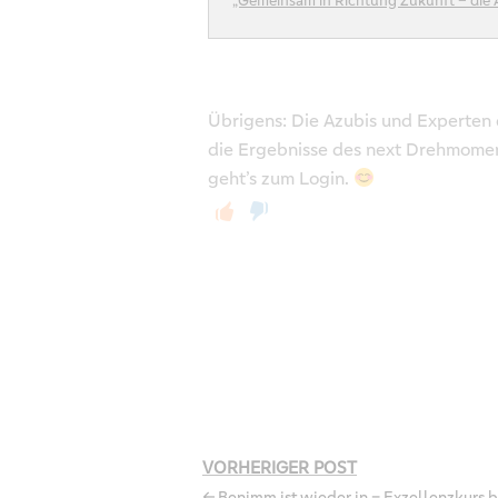
„Gemeinsam in Richtung Zukunft – die 
von
YouTube
anzeigen
Übrigens: Die Azubis und Experten
die Ergebnisse des next Drehmomen
geht’s zum Login.
VORHERIGER POST
← Benimm ist wieder in – Exzellenzkurs b