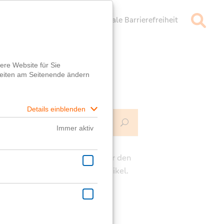
mpressum
Datenschutz
Digitale Barrierefreiheit
Mehr Infos
ch
e die Kommentarfunktion unter den
rägen für deine Fragen zum Artikel.
ast eine generelle Frage?
er
Fragebox
wird dir geholfen!