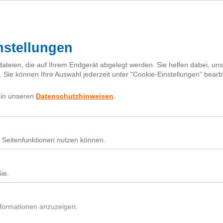
I
h
Fragebox
Über next
nextiquette
Sear
for:
Nutz
Beit
Du h
In d