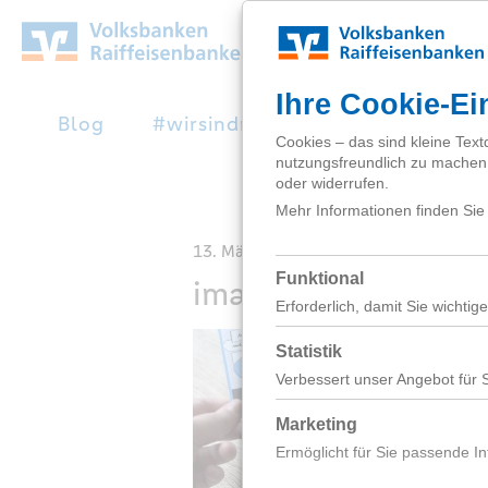
Zum
Hauptinhalt
springen
Blog
#wirsindnext
Studienabbruc
13. März 2024
image06118