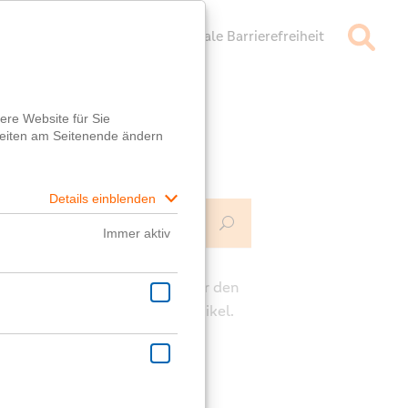
mpressum
Datenschutz
Digitale Barrierefreiheit
Mehr Infos
ch
e die Kommentarfunktion unter den
rägen für deine Fragen zum Artikel.
ast eine generelle Frage?
er
Fragebox
wird dir geholfen!