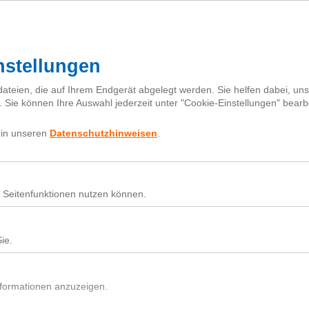
I
h
Fragebox
Über next
nextiquette
Sear
for:
Nutz
Beit
Du h
In d