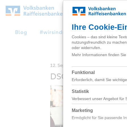
Zum
Hauptinhalt
springen
Blog
#wirsindnext
Studienabbruc
12. September 2025
DSC_1479