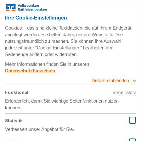
Zum
Impressum
Datenschutz
Hauptinhalt
springen
15. April 2020
titelbild