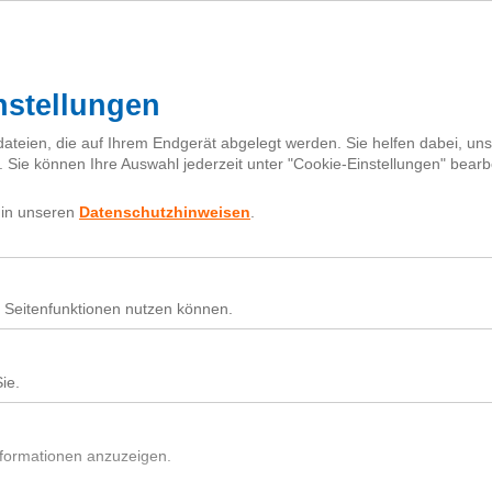
I
h
Fragebox
Über next
nextiquette
Sear
for:
Nutz
Beit
Du h
In d