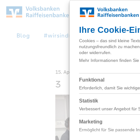
Zum
Hauptinhalt
springen
Blog
#wirsindnext
Studienabbruc
15. April 2020
3