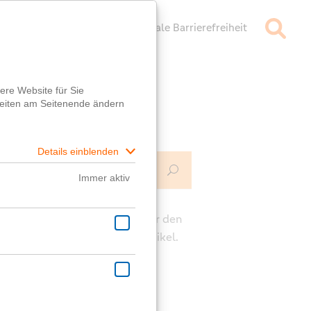
mpressum
Datenschutz
Digitale Barrierefreiheit
Mehr Infos
ch
e die Kommentarfunktion unter den
rägen für deine Fragen zum Artikel.
ast eine generelle Frage?
er
Fragebox
wird dir geholfen!