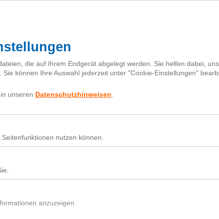
I
h
Fragebox
Über next
nextiquette
Sear
for:
Nutz
Beit
Du h
In d