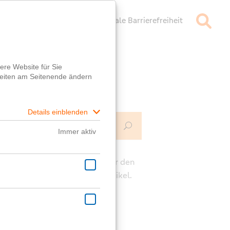
mpressum
Datenschutz
Digitale Barrierefreiheit
Mehr Infos
ch
e die Kommentarfunktion unter den
rägen für deine Fragen zum Artikel.
ast eine generelle Frage?
er
Fragebox
wird dir geholfen!