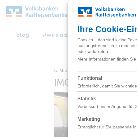
Zum
Hauptinhalt
springen
Blog
#wirsindnext
Studienabbruc
5. Mai 2026
IMG_0271