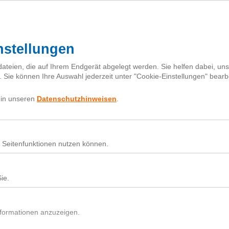
I
h
Fragebox
Über next
nextiquette
Sear
for:
Nutz
Beit
Du h
In d