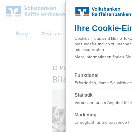
Zum
Hauptinhalt
springen
Blog
#wirsindnext
Studienabbruc
12. Mai 2020
Bild 1