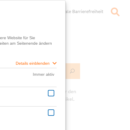
mpressum
Datenschutz
Digitale Barrierefreiheit
Mehr Infos
ch
e die Kommentarfunktion unter den
rägen für deine Fragen zum Artikel.
ast eine generelle Frage?
er
Fragebox
wird dir geholfen!