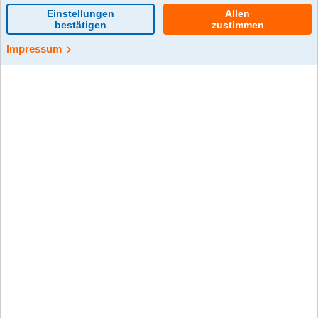
9d291b0b6537
0 Kommentar(e)