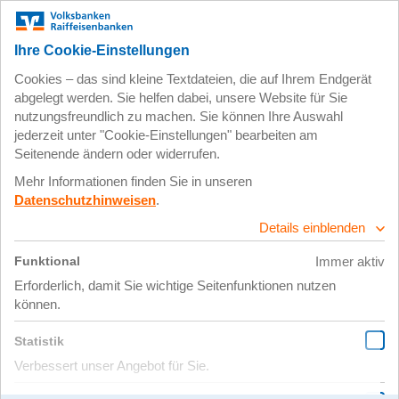
Zum
Impressum
Datenschutz
Hauptinhalt
springen
2. Juli 2019
a038de0c-caed-
4c5e-8ce3-