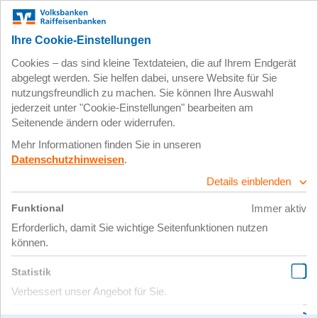
Zum
Impressum
Datenschutz
Hauptinhalt
springen
11. Juli 2018
Processed with
VSCO with m5