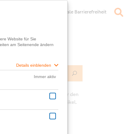
mpressum
Datenschutz
Digitale Barrierefreiheit
Mehr Infos
ch
e die Kommentarfunktion unter den
rägen für deine Fragen zum Artikel.
ast eine generelle Frage?
er
Fragebox
wird dir geholfen!