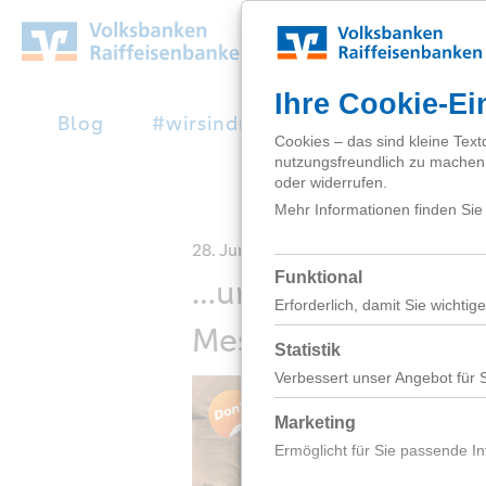
Zum
Hauptinhalt
springen
Blog
#wirsindnext
Studienabbruc
28. Juni 2017
…und keine Chino (
Messen tragen).