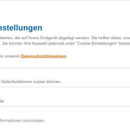
I
h
Fragebox
Über next
nextiquette
Sear
for:
die kann man gerne auf
Nutz
Beit
Du h
In d