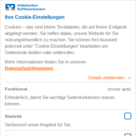
Zum
Impressum
Datenschutz
Hauptinhalt
springen
4. Dezember 2024
X Link Post