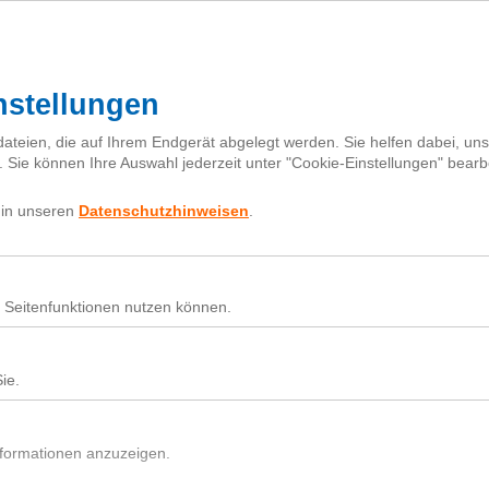
I
h
Fragebox
Über next
nextiquette
Sear
for:
chkeitsentwicklung
Nutz
Beit
Du h
In d