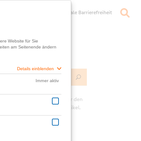
mpressum
Datenschutz
Digitale Barrierefreiheit
Mehr Infos
ch
e die Kommentarfunktion unter den
rägen für deine Fragen zum Artikel.
ast eine generelle Frage?
er
Fragebox
wird dir geholfen!