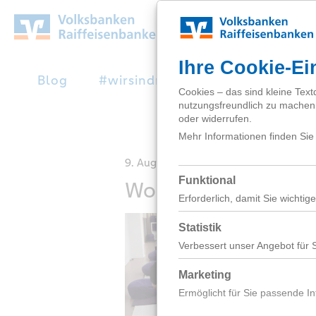
Zum
Hauptinhalt
springen
Blog
#wirsindnext
Studienabbruc
9. August 2022
Workshop Persönli