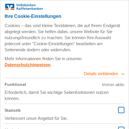
Zum
Impressum
Datenschutz
Hauptinhalt
springen
19. Juni 2019
190313_BVR_next_Questi