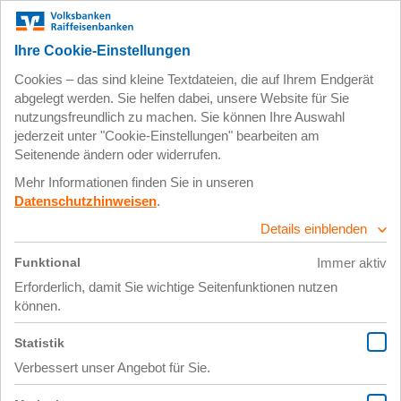
Zum
Impressum
Datenschutz
Hauptinhalt
springen
16. Januar 2020
waibstadt-fiku-
stehend