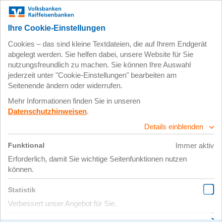
Zum
Impressum
Datenschutz
Hauptinhalt
springen
22. Januar 2020
20191206_142239