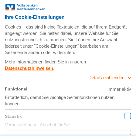
Zum
Impressum
Datenschutz
Hauptinhalt
springen
22. Juni 2021
Kreditabteilung