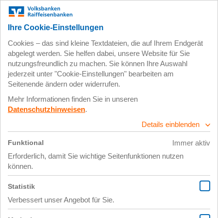
Zum
Impressum
Datenschutz
Hauptinhalt
springen
15. April 2019
Denisov_Dmitrij_Gross_ed