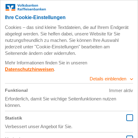
Zum
Impressum
Datenschutz
Hauptinhalt
springen
4. November 2019
fb luana