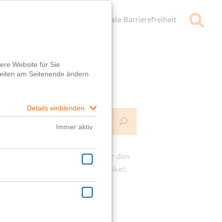
mpressum
Datenschutz
Digitale Barrierefreiheit
Mehr Infos
ch
e die Kommentarfunktion unter den
rägen für deine Fragen zum Artikel.
ast eine generelle Frage?
er
Fragebox
wird dir geholfen!