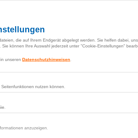
I
h
Fragebox
Über next
nextiquette
Sear
for:
1723
Nutz
Beit
Du h
In d