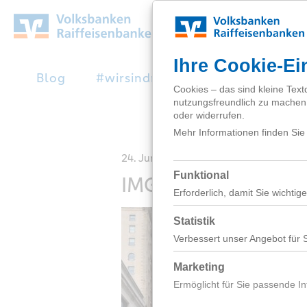
Zum
Hauptinhalt
springen
Blog
#wirsindnext
Studienabbruc
24. Juni 2026
IMG_20260425_12