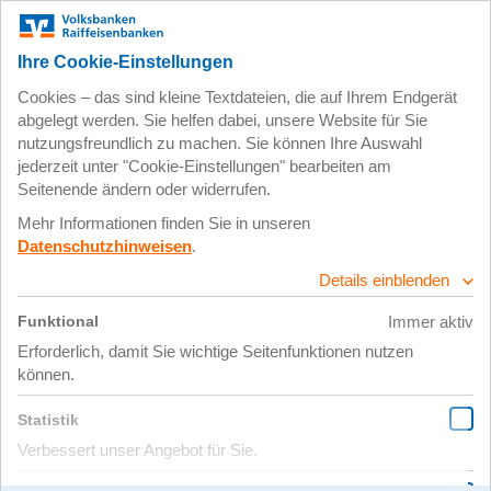
Zum
Impressum
Datenschutz
Hauptinhalt
springen
27. Mai 2026
IMG_4597 –
Zuschnitt