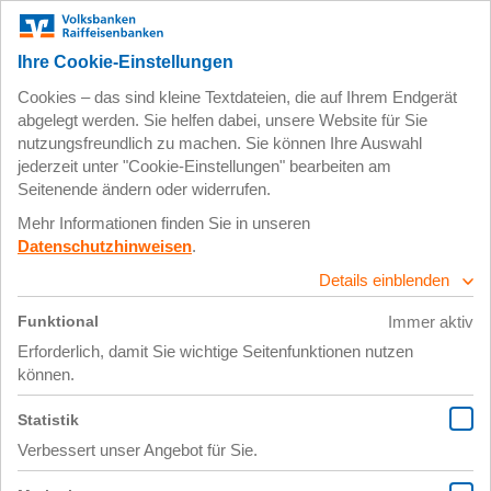
Zum
Impressum
Datenschutz
Hauptinhalt
springen
26. August 2025
X Link Post