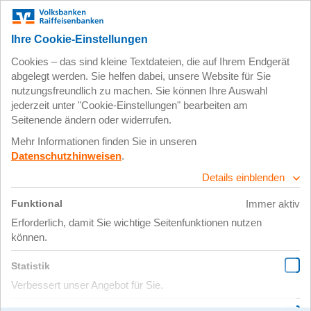
Zum
Impressum
Datenschutz
Hauptinhalt
springen
26. August 2020
9322a5a5-5af6-
4555-889d-