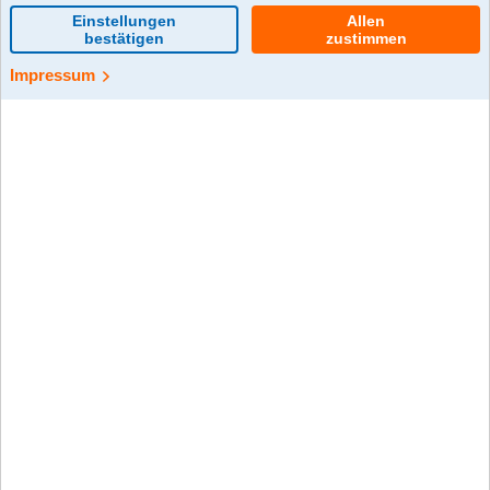
f94725ed8145
0 Kommentar(e)