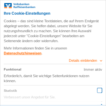
Zum
Impressum
Datenschutz
Hauptinhalt
springen
6. November 2025
Voba_MT_2308_130
– klein