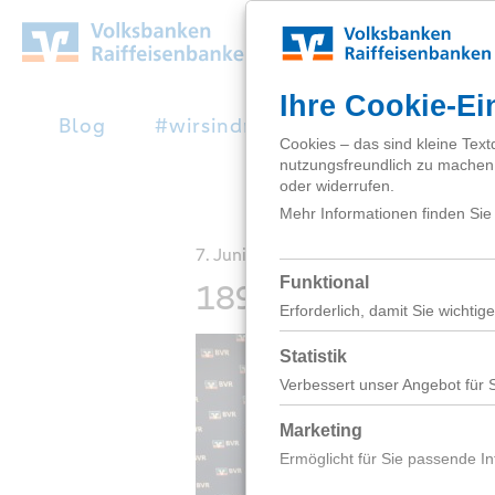
Zum
Hauptinhalt
springen
Blog
#wirsindnext
Studienabbruc
7. Juni 2017
18987634_102092