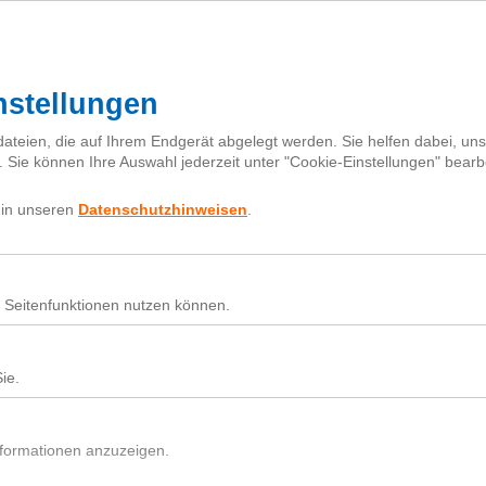
I
h
Fragebox
Über next
nextiquette
Sear
for:
57459933829_1410494628_o
Nutz
Beit
Du h
In d