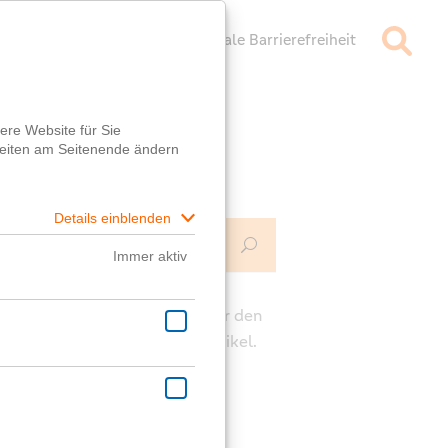
mpressum
Datenschutz
Digitale Barrierefreiheit
Mehr Infos
ch
e die Kommentarfunktion unter den
rägen für deine Fragen zum Artikel.
ast eine generelle Frage?
er
Fragebox
wird dir geholfen!