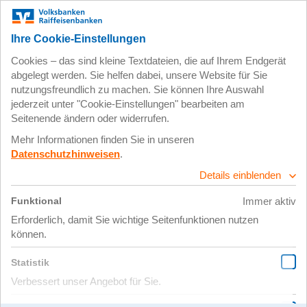
Zum
Impressum
Datenschutz
Hauptinhalt
springen
27. Juli 2022
E-Bike Filiale der
Zukunft