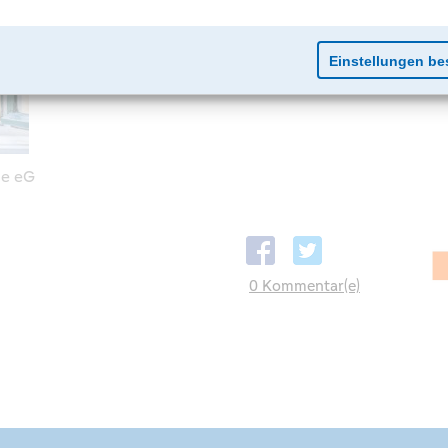
de eG
0 Kommentar(e)