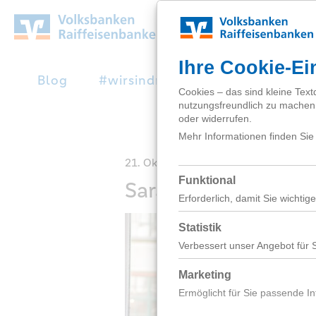
Zum
Hauptinhalt
springen
Blog
#wirsindnext
Studienabbruc
21. Oktober 2019
Sarah Weber / Volk