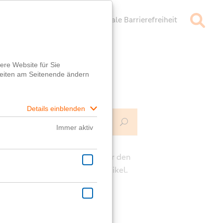
mpressum
Datenschutz
Digitale Barrierefreiheit
Mehr Infos
ch
e die Kommentarfunktion unter den
rägen für deine Fragen zum Artikel.
ast eine generelle Frage?
er
Fragebox
wird dir geholfen!