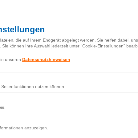
I
h
Fragebox
Über next
nextiquette
Sear
for:
sbank Westerstede eG
Nutz
Beit
Du h
In d