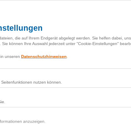
I
h
Fragebox
Über next
nextiquette
Sear
for:
Nutz
Beit
Du h
In d