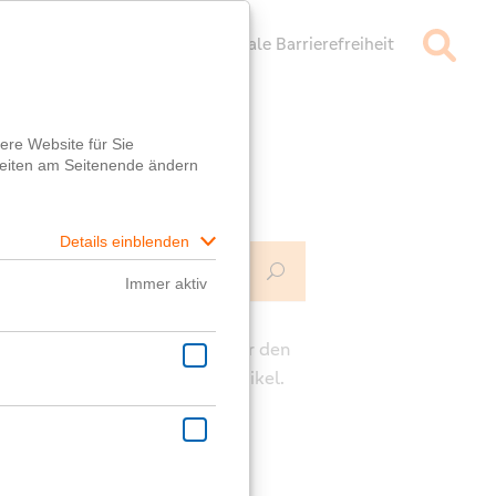
mpressum
Datenschutz
Digitale Barrierefreiheit
Mehr Infos
ch
e die Kommentarfunktion unter den
rägen für deine Fragen zum Artikel.
ast eine generelle Frage?
er
Fragebox
wird dir geholfen!