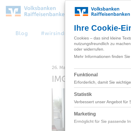
Zum
Hauptinhalt
springen
Blog
#wirsindnext
Studienabbruc
26. Mai 2017
IMG_6711