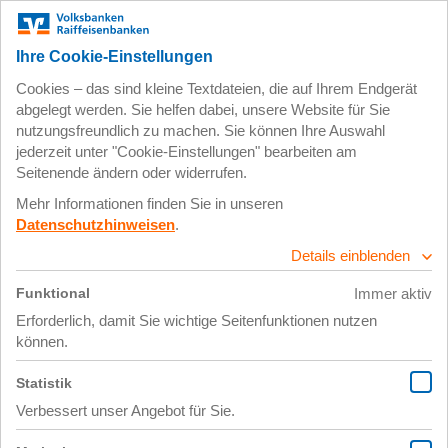
Zum
Impressum
Datenschutz
Hauptinhalt
springen
6. April 2020
20200325_171218