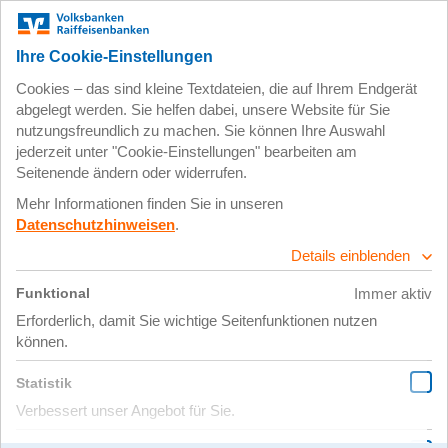
Zum
Impressum
Datenschutz
Hauptinhalt
springen
20. September 2022
Auslandspraktikum
in Schweden beim