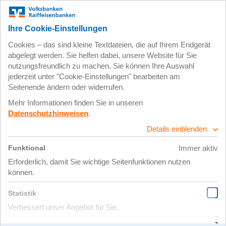
Zum
Impressum
Datenschutz
Hauptinhalt
springen
29. Mai 2017
BVR_Next_Logo_RGB