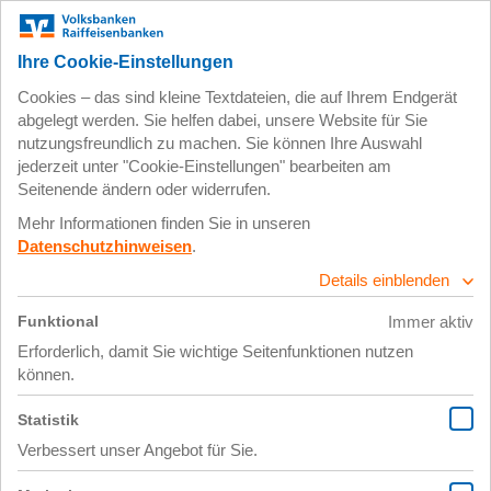
Zum
Impressum
Datenschutz
Hauptinhalt
springen
10. April 2019
image00003