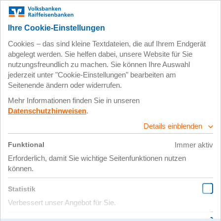
Zum
Impressum
Datenschutz
Hauptinhalt
springen
28. Januar 2021
Ausbildung nach
dem