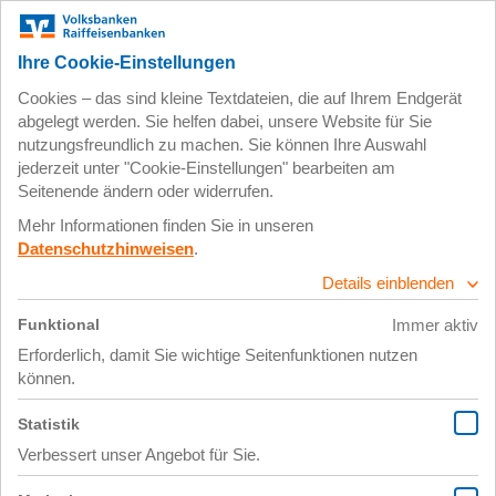
Zum
Impressum
Datenschutz
Hauptinhalt
springen
8. Januar 2025
X Link Post